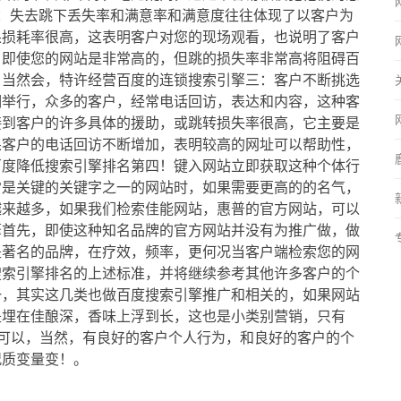
：失去跳下丢失率和满意率和满意度往往体现了以客户为
果损耗率很高，这表明客户对您的现场观看，也说明了客户
，即使您的网站是非常高的，但跳的损失率非常高将阻碍百
，当然会，特许经营百度的连锁搜索引擎三：客户不断挑选
期举行，众多的客户，经常电话回访，表达和内容，这种客
接到客户的许多具体的援助，或跳转损失率很高，它主要是
果客户的电话回访不断增加，表明较高的网址可以帮助性，
百度降低搜索引擎排名第四！键入网站立即获取这种个体行
常是关键的关键字之一的网站时，如果需要更高的的名气，
越来越多，如果我们检索佳能网站，惠普的官方网站，可以
擎首先，即使这种知名品牌的官方网站并没有为推广做，做
是著名的品牌，在疗效，频率，更何况当客户端检索您的网
搜索引擎排名的上述标准，并将继续参考其他许多客户的个
一，其实这几类也做百度搜索引擎推广和相关的，如果网站
是埋在佳酿深，香味上浮到长，这也是小类别营销，只有
，可以，当然，有良好的客户个人行为，和良好的客户的个
况质变量变！。