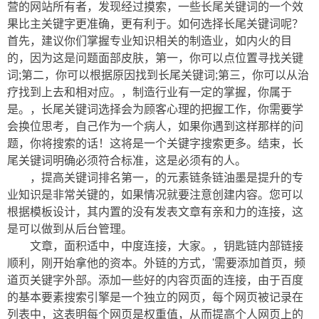
营的网站所有者，发现经过摸索，一些长尾关键词的一个效
果比主关键字更准确，更有利于。如何选择长尾关键词呢？
首先，建议你们掌握专业知识相关的制造业，如内火的目
的，因为这是问题面部皮肤，第一，你可以点位置寻找关键
词;第二，你可以根据原因找到长尾关键词;第三，你可以从治
疗找到上去和相对应。，制造行业有一定的掌握，你属于
是。，长尾关键词选择会为顾客心理的把握工作，你需要学
会换位思考，自己作为一个病人，如果你遇到这样那样的问
题，你将搜索的话！这将是一个关键字搜索更多。结束，长
尾关键词明确必须符合标准，这是必须有的人。
，提高关键词排名第一，的元素链条链油墨是提升的专
业知识是非常关键的，如果情况就要注意创建内容。您可以
根据模板设计，其内置的没有发表文章有亲和力的连接，这
是可以做到从后台管理。
文章，面积适中，中度连接，大家。，钥匙链内部链接
顺利，刚开始拿他的资本。外链的方式，'需要添加首页，频
道页关键字外部。添加一些好的内容页面的连接，由于百度
的基本要素搜索引擎是一个独立的网页，每个网页被记录在
列表中，这表明每个网页是权重值，从而提高个人网页上的