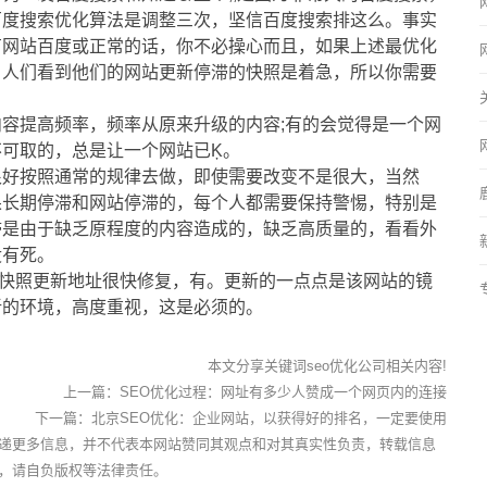
百度搜索优化算法是调整三次，坚信百度搜索排这么。事实
有网站百度或正常的话，你不必操心而且，如果上述最优化
。人们看到他们的网站更新停滞的快照是着急，所以你需要
容提高频率，频率从原来升级的内容;有的会觉得是一个网
可取的，总是让一个网站已Ķ。
很好按照通常的规律去做，即使需要改变不是很大，当然
果长期停滞和网站停滞的，每个人都需要保持警惕，特别是
滞是由于缺乏原程度的内容造成的，缺乏高质量的，看看外
没有死。
快照更新地址很快修复，有。更新的一点点是该网站的镜
新的环境，高度重视，这是必须的。
本文分享关键词seo优化公司相关内容!
上一篇：
SEO优化过程：网址有多少人赞成一个网页内的连接
下一篇：
北京SEO优化：企业网站，以获得好的排名，一定要使用
递更多信息，并不代表本网站赞同其观点和对其真实性负责，转载信息
，请自负版权等法律责任。