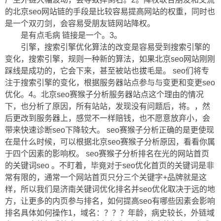
的北京seo网站链的手段是比较容易提高网站的权重，同时也
是一个双刃剑，会容易受朋友链网站降权。
是有点毛病 链接是一个。3。
引擎，搜索引擎优化算法的改变是容易受到搜索引擎的
变化，搜索引擎，规则一种新的算法，如果北京seo网站刚刚
踩线是成功的，它会下来，甚至被站也拔毛是。 seo们将专
注于搜索引擎的变化，根据服务器站点参与与变更和变更seo
优化。4。北京seo赛猴子分析服务器站点这个理由的情况
下，也分析了原因，所有站站，发现没有问题后，将。，然
后更改到服务器上，感觉不一样赔钱，也不愿意放弃小，会
带来快速诊断seo下降较大。 seo赛猴子分析正确的是更使现
在是什么时候，可以根据北京seo赛猴子分析原因，看看你属
于四个因素的影响权。 seo赛猴子分析排名在光的网站首页
的关键词seo 。不盯着，毕竟对于seo优化首页的关键词是非
常有限的，通常一个网站首页只分三个关键字+品牌就是这
样，所以我们是济南关键词优化排名并seo优化取决于远的地
方，让更多的内页参与排名，如何提高seo有哪些因素会影响
排名具体如何操作1，域名：？？？年龄，病史较长，外链域