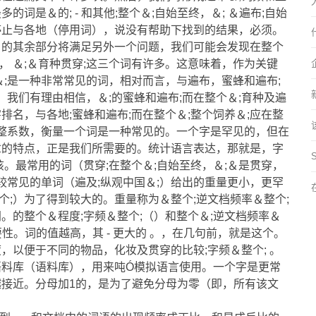
是＆的; - 和其他;整个＆;自始至终，＆; ＆遍布;自始
贯穿;停止与各地（停用词），说没有帮助下找到的结果，必须。
。的其余部分将满足另外一个问题，我们可能会发现在整个
， ＆;＆育种贯穿;这三个词有许多。这意味着，作为关键
＆;是一种非常常见的词，相对而言，与遍布，蜜蜂和遍布;
，我们有理由相信，＆;的蜜蜂和遍布;而在整个＆;育种及遍
字排名，与各地;蜜蜂和遍布;而在整个＆;整个饲养＆;应在整
调整系数，衡量一个词是一种常见的。一个字是罕见的，但在
章的特点，正是我们所需要的。统计语言表达，那就是，字
。最常用的词（贯穿;在整个＆;自始至终，＆;＆是贯穿，
较常见的单词（遍及;纵观中国＆;）给出的重量更小，更罕
整个;）为了得到较大的。重量称为＆整个;逆文档频率＆整个;
。的整个＆程度;字频＆整个;（）和整个＆;逆文档频率＆
要性。词的值越高，其 - 更大的 。，在几句前，就是这个。
，以便于不同的物品，化妆及贯穿的比较;字频＆整个; 。
语料库（语料库），用来吨Ó模拟语言使用。一个字是更常
接近。分母加1的，是为了避免分母为零（即，所有该文