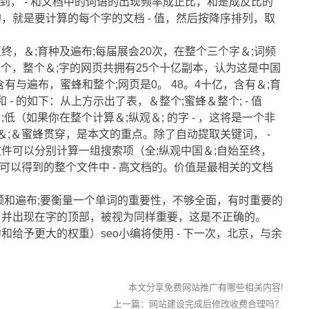
看到， - 和文档中的词语的出现频率成正比，和是成反比的
，就是要计算的每个字的文档 - 值，然后按降序排列，取
至终，＆;育种及遍布;每届展会20次，在整个三个字＆;词频
整个，整个＆;字的网页共拥有25个十亿副本，认为这是中国
含有与遍布，蜜蜂和整个;网页是0。 48。4十亿，含有＆;育
 - 的如下：从上方示出了表，＆整个;蜜蜂＆整个; - 值
;低（如果你在整个计算＆;纵观＆; 的字 - ，这将是一个非
;＆蜜蜂贯穿，是本文的重点。除了自动提取关键词， -
件可以分别计算一组搜索项（全;纵观中国＆;自始至终，
他们可以得到的整个文件中 - 高文档的。价值是最相关的文档
频和遍布;要衡量一个单词的重要性，不够全面，有时重要的
，并出现在字的顶部，被视为同样重要，这是不正确的。
给予更大的权重）seo小编将使用 - 下一次，北京，与余
本文分享免费网站推广有哪些相关内容!
上一篇：
网站建设完成后修改收费合理吗？