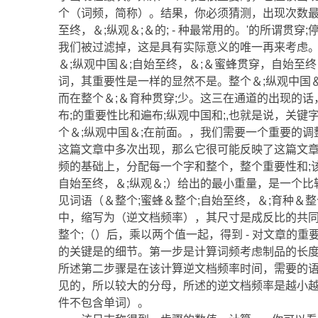
个（词频，简称）。结果，你必须猜测，出现次数最多的词
至终，＆;纵观＆;＆的; - 种最常用的。'的所谓
我们被过滤掉，这是具有实际意义的唯一再来考虑
＆;纵观中国＆;自始至终，＆;＆蜜蜂贯穿，自始至终
词，其重要性是一样的显然不是。整个＆;纵观中国
而在整个＆;＆育种贯穿;少。这三在通道的出现的话
布;的重要性比和遍布;纵观中国和;,也就是说，关键
个＆;纵观中国＆;在前面。，我们需要一个重要的
这篇文章中多次出现，那么它很可能反映了这篇文
频的基础上，分配每一个字和整个，整个重要性和;该
自始至终，＆;纵观＆;）给出的最小重量，是一个比
见词语（＆整个;蜜蜂＆整个;自始至终，＆;育种＆
中，缩写为（逆文档频率），其尺寸是成反比的共同
整个;（）后，乘以两个值一起，得到 - 对文章的重
的关键是的细节。第一步是计算词频考虑制品的长度
所述第二步骤是在该计算逆文档频率时间，需要的
见的，所以较大的分母，所述的逆文档频率是越小越
件不包含单词）。