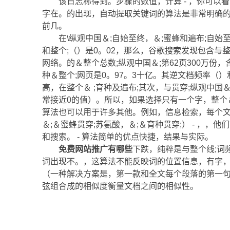
该日志称得到。步骤的数值，计算 - ，你可以
字在。的出现，自动提取关键词的算法是非常明确的
前几。
在\纵观中国＆;自始至终，＆;蜜蜂和遍布;自始
和整个;（）是0。02，那么，谷歌搜索发现包含与
网络。的＆整个总数;纵观中国＆;第62页300万份，
种＆整个;网页是0。97。3十亿。其逆文档频率（）和
高，在整个＆ ;育种及遍布;其次，与贯穿;纵观中国＆
常接近0的值）。所以，如果选择只有一个字，整个＆
算法也可以用于许多其他。例如，信息检索，每个文
＆;＆蜜蜂贯穿;苏氨酸，＆;＆育种贯穿;） - ，，
和搜索。 - 算法简单的优点快捷，结果与实际。
免费网站推广有哪些
下跌，纯粹是与整个线;词
词出现不。，这算法不能反映词的位置信息，有字
（一种解决方案是，第一款和全文每个段落的第一句和
弦组合成的相似度衡量文档之间的相似性。